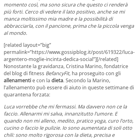
momento così, ma sono sicura che questo ci renderà
più forti. Cerco di vedere il lato positivo, anche se mi
manca moltissimo mia madre e la possibilità di
abbracciarla, con il pancione, prima che la piccola venga
al mondo.
[related layout=”big”
permalink=”https://www.gossipblog.it/post/619322/luca-
argentero-moglie-incinta-dedica-social”][/related]
Nonostante la gravidanza, Cristina Marino, fondatrice
del blog di fitness
BefancyFit
, ha proseguito con gli
allenamenti
e con la
dieta
. Secondo la Marino,
l’allenamento può essere di aiuto in queste settimane di
quarantena forzata:
Luca vorrebbe che mi fermassi. Ma davvero non ce la
faccio. Allenarmi mi salva, innanzitutto l’umore. E
quando non mi alleno, medito, pratico yoga, curo l’orto,
cucino o faccio le pulizie. Io sono aumentata di soli otto
chili: sono molto rigorosa con la dieta, precisa e