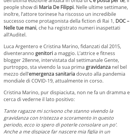
dell’ultima edizione andata in onda di
C’è posta per te
, il
people show di
Maria De Filippi
. Nelle ultime settimane,
inoltre, l’attore torinese ha riscosso un incredibile
successo come protagonista della fiction di Rai 1,
DOC –
Nelle tue mani
, che ha registrato numeri inaspettati
all’Auditel.
Luca Argentero e Cristina Marino, fidanzati dal 2015,
diventeranno
genitori
a maggio. L’attrice e fitness
blogger 28enne, intervistata dal settimanale Gente,
purtroppo, sta vivendo la sua prima
gravidanza
nel bel
mezzo dell’
emergenza sanitaria
dovuto alla pandemia
mondiale di COVID-19, attualmente in corso.
Cristina Marino, pur dispiaciuta, non ne fa un dramma e
cerca di vederne il lato positivo:
Tante ragazze mi scrivono che stanno vivendo la
gravidanza con tristezza e scoramento in questo
periodo, ecco io spero di poterle consolare un po’.
Anche a me dispiace far nascere mia figlia in un