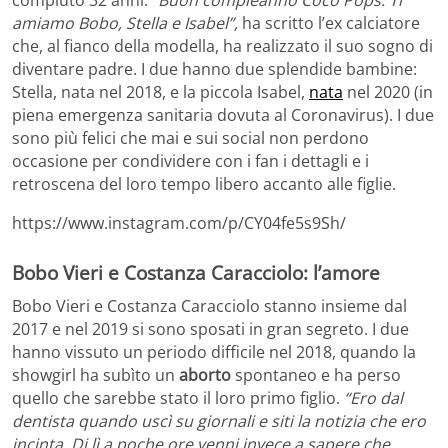
amiamo Bobo, Stella e Isabel”,
ha scritto l’ex calciatore
che, al fianco della modella, ha realizzato il suo sogno di
diventare padre. I due hanno due splendide bambine:
Stella, nata nel 2018, e la piccola Isabel,
nata
nel 2020 (in
piena emergenza sanitaria dovuta al Coronavirus). I due
sono più felici che mai e sui social non perdono
occasione per condividere con i fan i dettagli e i
retroscena del loro tempo libero accanto alle figlie.
https://www.instagram.com/p/CY04fe5s9Sh/
Bobo Vieri e Costanza Caracciolo: l’amore
Bobo Vieri e Costanza Caracciolo stanno insieme dal
2017 e nel 2019 si sono sposati in gran segreto. I due
hanno vissuto un periodo difficile nel 2018, quando la
showgirl ha subìto un
aborto
spontaneo e ha perso
quello che sarebbe stato il loro primo figlio.
“Ero dal
dentista quando uscì su giornali e siti la notizia che ero
incinta. Di lì a poche ore venni invece a sapere che