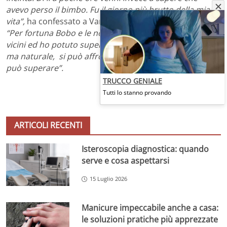
avevo perso il bimbo. Fu il giorno più brutto della mia
vita”,
ha confessato a Vanity Fair l’ex velina, e ancora:
“Per fortuna Bobo e le nostre famiglie mi stati molto
vicini ed ho potuto superare il lutto. E’ una cosa terribile
ma naturale, si può affrontare. E’ difficilissimo, ma si
può superare”.
TRUCCO GENIALE
Tutti lo stanno provando
ARTICOLI RECENTI
Isteroscopia diagnostica: quando
serve e cosa aspettarsi
15 Luglio 2026
Manicure impeccabile anche a casa:
le soluzioni pratiche più apprezzate