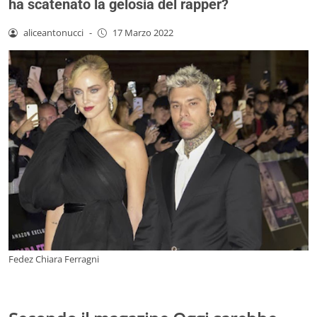
ha scatenato la gelosia del rapper?
aliceantonucci
-
17 Marzo 2022
Fedez Chiara Ferragni