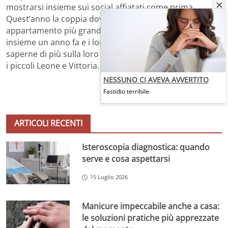
mostrarsi insieme sui social affiatati come prima.
Quest’anno la coppia dovrebbe traslocare in un
appartamento più grande che i due hanno acquistato
insieme un anno fa e i loro fan non vedono l’ora di
saperne di più sulla loro vita insieme e sui loro due figli,
i piccoli Leone e Vittoria.
NESSUNO CI AVEVA AVVERTITO
Fastidio terribile
ARTICOLI RECENTI
Isteroscopia diagnostica: quando
serve e cosa aspettarsi
15 Luglio 2026
Manicure impeccabile anche a casa:
le soluzioni pratiche più apprezzate