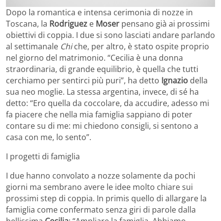
Dopo la romantica e intensa cerimonia di nozze in
Toscana, la
Rodriguez
e
Moser
pensano già ai prossimi
obiettivi di coppia. I due si sono lasciati andare parlando
al settimanale
Chi
che, per altro, è stato ospite proprio
nel giorno del matrimonio. “Cecilia è una donna
straordinaria, di grande equilibrio, è quella che tutti
cerchiamo per sentirci più puri”, ha detto
Ignazio
della
sua neo moglie. La stessa argentina, invece, di sé ha
detto: “Ero quella da coccolare, da accudire, adesso mi
fa piacere che nella mia famiglia sappiano di poter
contare su di me: mi chiedono consigli, si sentono a
casa con me, lo sento”.
I progetti di famiglia
I due hanno convolato a nozze solamente da pochi
giorni ma sembrano avere le idee molto chiare sui
prossimi step di coppia. In primis quello di allargare la
famiglia come confermato senza giri di parole dalla
bellissima
Cecilia
: “Ampliare la famiglia. Abbiamo