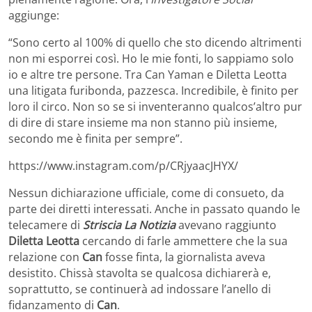
aggiunge:
“Sono certo al 100% di quello che sto dicendo altrimenti
non mi esporrei così. Ho le mie fonti, lo sappiamo solo
io e altre tre persone. Tra Can Yaman e Diletta Leotta
una litigata furibonda, pazzesca. Incredibile, è finito per
loro il circo. Non so se si inventeranno qualcos’altro pur
di dire di stare insieme ma non stanno più insieme,
secondo me è finita per sempre”.
https://www.instagram.com/p/CRjyaacJHYX/
Nessun dichiarazione ufficiale, come di consueto, da
parte dei diretti interessati. Anche in passato quando le
telecamere di
Striscia La Notizia
avevano raggiunto
Diletta Leotta
cercando di farle ammettere che la sua
relazione con
Can
fosse finta, la giornalista aveva
desistito. Chissà stavolta se qualcosa dichiarerà e,
soprattutto, se continuerà ad indossare l’anello di
fidanzamento di
Can
.