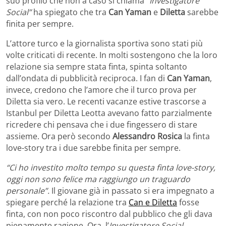
suo profilo che non a caso si chiama
“Investigatore
Social”
ha spiegato che tra
Can Yaman
e
Diletta
sarebbe
finita per sempre.
L’attore turco e la giornalista sportiva sono stati più
volte criticati di recente. In molti sostengono che la loro
relazione sia sempre stata finta, spinta soltanto
dall’ondata di pubblicità reciproca. I fan di
Can Yaman
,
invece, credono che l’amore che il turco prova per
Diletta sia vero. Le recenti vacanze estive trascorse a
Istanbul per Diletta Leotta avevano fatto parzialmente
ricredere chi pensava che i due fingessero di stare
assieme. Ora però secondo
Alessandro Rosica
la finta
love-story tra i due sarebbe finita per sempre.
“Ci ho investito molto tempo su questa finta love-story,
oggi non sono felice ma raggiungo un traguardo
personale”.
Il giovane già in passato si era impegnato a
spiegare perché la relazione tra
Can e Diletta
fosse
finta, con non poco riscontro dal pubblico che gli dava
pienamente ragione. Ora, l’
Investigatore Social