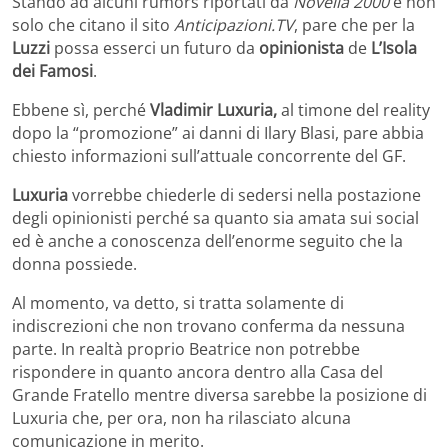
Stando ad alcuni rumors riportati da
Novella 2000
e non
solo che citano il sito
Anticipazioni.TV
, pare che per la
Luzzi
possa esserci un futuro da
opinionista
de
L’Isola
dei Famosi
.
Ebbene sì, perché
Vladimir Luxuria,
al timone del reality
dopo la “promozione” ai danni di Ilary Blasi, pare abbia
chiesto informazioni sull’attuale concorrente del GF.
Luxuria
vorrebbe chiederle di sedersi nella postazione
degli opinionisti perché sa quanto sia amata sui social
ed è anche a conoscenza dell’enorme seguito che la
donna possiede.
Al momento, va detto, si tratta solamente di
indiscrezioni che non trovano conferma da nessuna
parte. In realtà proprio Beatrice non potrebbe
rispondere in quanto ancora dentro alla Casa del
Grande Fratello mentre diversa sarebbe la posizione di
Luxuria che, per ora, non ha rilasciato alcuna
comunicazione in merito.