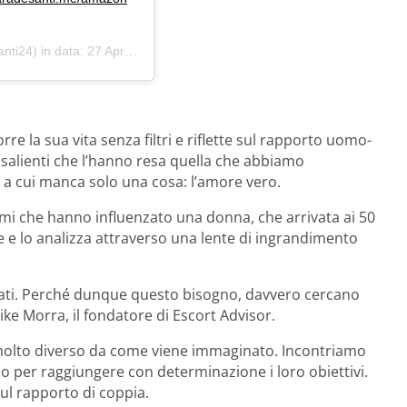
ti24) in data:
27 Apr 2020 alle ore 3:00 PDT
re la sua vita senza filtri e riflette sul rapporto uomo-
 salienti che l’hanno resa quella che abbiamo
 a cui manca solo una cosa: l’amore vero.
egami che hanno influenzato una donna, che arrivata ai 50
le e lo analizza attraverso una lente di ingrandimento
sati. Perché dunque questo bisogno, davvero cercano
ke Morra, il fondatore di Escort Advisor.
olto diverso da come viene immaginato. Incontriamo
o per raggiungere con determinazione i loro obiettivi.
sul rapporto di coppia.