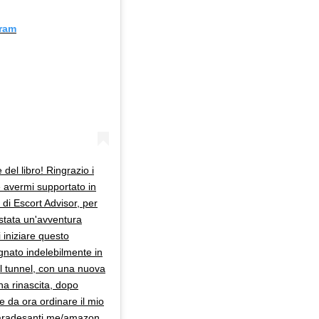
gram
 del libro! Ringrazio i
e avermi supportato in
di Escort Advisor, per
stata un'avventura
i iniziare questo
gnato indelebilmente in
el tunnel, con una nuova
na rinascita, dopo
 da ora ordinare il mio
rbaradesanti.me/amazon