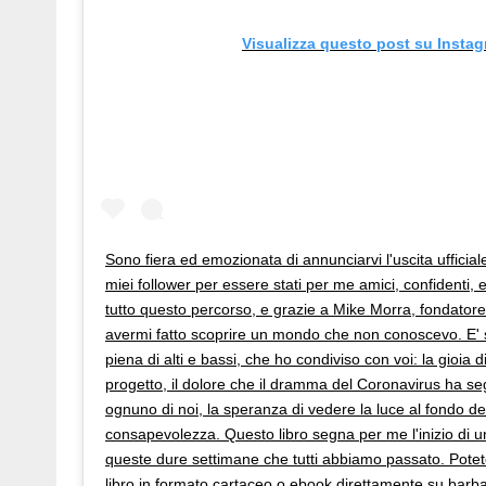
Visualizza questo post su Insta
Sono fiera ed emozionata di annunciarvi l'uscita ufficiale
miei follower per essere stati per me amici, confidenti, 
tutto questo percorso, e grazie a Mike Morra, fondatore 
avermi fatto scoprire un mondo che non conoscevo. E' 
piena di alti e bassi, che ho condiviso con voi: la gioia d
progetto, il dolore che il dramma del Coronavirus ha se
ognuno di noi, la speranza di vedere la luce al fondo d
consapevolezza. Questo libro segna per me l'inizio di u
queste dure settimane che tutti abbiamo passato. Potete
libro in formato cartaceo o ebook direttamente su ba