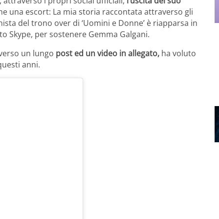
attraverso i propri social ufficiali,
l’uscita del suo
me una escort: La mia storia raccontata attraverso gli
ista del trono over di ‘Uomini e Donne’ è riapparsa in
ento Skype, per sostenere Gemma Galgani.
averso un lungo
post ed un video in allegato,
ha voluto
questi anni.