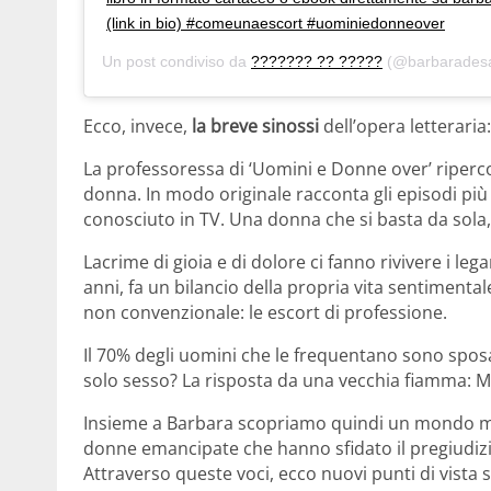
(link in bio) #comeunaescort #uominiedonneover
Un post condiviso da
??????? ?? ?????
(@barbaradesan
Ecco, invece,
la breve sinossi
dell’opera letteraria:
La professoressa di ‘Uomini e Donne over’ ripercor
donna. In modo originale racconta gli episodi più
conosciuto in TV. Una donna che si basta da sola,
Lacrime di gioia e di dolore ci fanno rivivere i l
anni, fa un bilancio della propria vita sentimenta
non convenzionale: le escort di professione.
Il 70% degli uomini che le frequentano sono spo
solo sesso? La risposta da una vecchia fiamma: Mi
Insieme a Barbara scopriamo quindi un mondo m
donne emancipate che hanno sfidato il pregiudizi
Attraverso queste voci, ecco nuovi punti di vista 