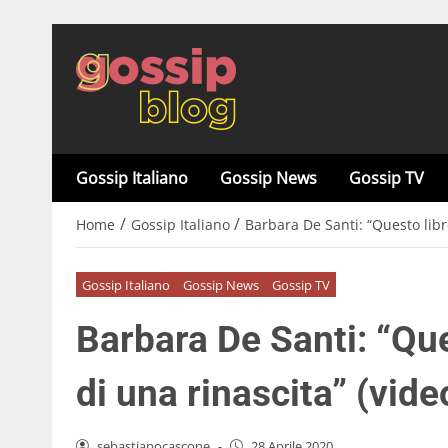
Gossip Italiano
Gossip News
Gossip TV
/
/
Home
Gossip Italiano
Barbara De Santi: “Questo libro
Gossip Italiano
Gossip News
Gossip TV
Barbara De Santi: “Que
di una rinascita” (vide
sebastianocascone
-
28 Aprile 2020