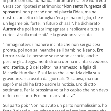
Si parte con una domanda sull’amore tra lei e Goffredo
Cerza con l’ipotesi matrimonio: “
Non sento l’urgenza di
sposarmi
, non perché non mi piaccia l’idea, ma nel
nostro concetto di famiglia c’era prima un figlio, che è
un legame più forte. In futuro chissà!”, ha dichiarato
Aurora
che poi è stata impegnata a replicare a tutte le
curiosità sulla maternità e la gravidanza vissuta.
“Immaginatevi: rimanere incinta che non sei già così
pronta, poi non sai neanche se il bambino è sano.
Ero
terrorizzata
. Le persone se ne sono accorte, anche
perché gli atteggiamenti di una donna incinta si vedono:
ero isterica, più del solito”, ha ammesso la figlia di
Michelle Hunziker. E sul fatto che la notizia della sua
gravidanza sia uscita dai giornali: “Si capiva, ma non
saprò mai chi ha fatto uscire la notizia. Ero di otto
settimane. Per la prossima volta ho capito che non devo
dirlo a nessuno. Ero molto arrabbiata”.
Sul parto poi: “Non ho avuto un parto normalissimo, ho
fatto 3 giorni di induzione perché mi ero impuntata che