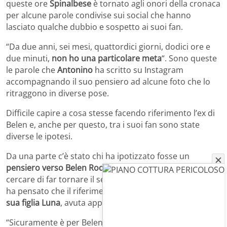
queste ore
Spinalbese
è tornato agli onori della cronaca
per alcune parole condivise sui social che hanno
lasciato qualche dubbio e sospetto ai suoi fan.
“Da due anni, sei mesi, quattordici giorni, dodici ore e
due minuti,
non ho una particolare meta
“. Sono queste
le parole che
Antonino
ha scritto su Instagram
accompagnando il suo pensiero ad alcune foto che lo
ritraggono in diverse pose.
Difficile capire a cosa stesse facendo riferimento l’ex di
Belen e, anche per questo, tra i suoi fan sono state
diverse le ipotesi.
Da una parte c’è stato chi ha ipotizzato fosse un
pensiero verso Belen Rodriguez
, sua ex, magari per
cercare di far tornare il sereno tra loro. Dall’altra, c’è chi
ha pensato che il riferimento temporale possa essere
a
sua figlia Luna
, avuta appunto dalla modella argentina.
“Sicuramente è per Belen”, “Non penso sia una