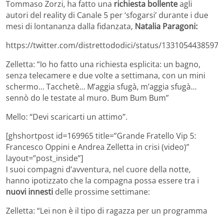
Tommaso Zorzi, ha fatto una
richiesta bollente
agli
autori del reality di Canale 5 per ‘sfogarsi’ durante i due
mesi di lontananza dalla fidanzata,
Natalia Paragoni:
https://twitter.com/distrettododici/status/133105443859
Zelletta: “Io ho fatto una richiesta esplicita: un bagno,
senza telecamere e due volte a settimana, con un mini
schermo… Tacchetè… M’aggia sfugà, m’aggia sfugà…
sennò do le testate al muro. Bum Bum Bum”
Mello: “Devi scaricarti un attimo”.
[ghshortpost id=169965 title=”Grande Fratello Vip 5:
Francesco Oppini e Andrea Zelletta in crisi (video)”
layout=”post_inside”]
I suoi compagni d’avventura, nel cuore della notte,
hanno ipotizzato che la compagna possa essere tra i
nuovi innesti
delle prossime settimane:
Zelletta: “Lei non è il tipo di ragazza per un programma