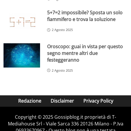
5+7=2 impossibile? Sposta un solo
fiammifero e trova la soluzione
2 Agosto 2025
Oroscopo: guai in vista per questo
segno mentre altri due
festeggeranno
2 Agosto 2025
Redazione
Disclaimer
Privacy Policy
Copyright © 2025 Gossipblog.it proprietà di T-
Mediahouse Srl - Viale Sarca 336 20126 Milano - P.Iva
06933670967 - Questo blog non è una testata