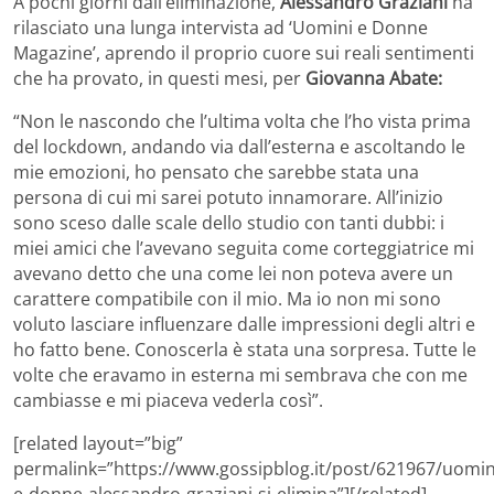
A pochi giorni dall’eliminazione,
Alessandro Graziani
ha
rilasciato una lunga intervista ad ‘Uomini e Donne
Magazine’, aprendo il proprio cuore sui reali sentimenti
che ha provato, in questi mesi, per
Giovanna Abate:
“Non le nascondo che l’ultima volta che l’ho vista prima
del lockdown, andando via dall’esterna e ascoltando le
mie emozioni, ho pensato che sarebbe stata una
persona di cui mi sarei potuto innamorare. All’inizio
sono sceso dalle scale dello studio con tanti dubbi: i
miei amici che l’avevano seguita come corteggiatrice mi
avevano detto che una come lei non poteva avere un
carattere compatibile con il mio. Ma io non mi sono
voluto lasciare influenzare dalle impressioni degli altri e
ho fatto bene. Conoscerla è stata una sorpresa. Tutte le
volte che eravamo in esterna mi sembrava che con me
cambiasse e mi piaceva vederla così”.
[related layout=”big”
permalink=”https://www.gossipblog.it/post/621967/uomin
e-donne-alessandro-graziani-si-elimina”][/related]