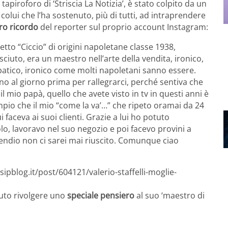
e tapiroforo di ‘Striscia La Notizia’, è stato colpito da un
, colui che l’ha sostenuto, più di tutti, ad intraprendere
ero ricordo
del reporter sul proprio account Instagram:
detto “Ciccio” di origini napoletane classe 1938,
iuto, era un maestro nell’arte della vendita, ironico,
tico, ironico come molti napoletani sanno essere.
no al giorno prima per rallegrarci, perché sentiva che
l mio papà, quello che avete visto in tv in questi anni è
mpio che il mio “come la va’…” che ripeto oramai da 24
i faceva ai suoi clienti. Grazie a lui ho potuto
o, lavoravo nel suo negozio e poi facevo provini a
pendio non ci sarei mai riuscito. Comunque ciao
ipblog.it/post/604121/valerio-staffelli-moglie-
luto rivolgere uno
speciale pensiero
al suo ‘maestro di