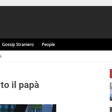
Gossip Straniero
People
pà
rto il papà