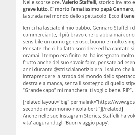
Nelle scorse ore,
Valerio Staffelli
, storico inviato 
grave lutto
. E’
morto l’amatissimo papà Gennaro
la strada nel mondo dello spettacolo. Ecco
il ten
Ieri ci ha lasciato il mio babbo, Gennaro Staffelli 
commerciante, il più bravo che io abbia mai conosc
sensibile un uomo generoso, buono e molto simpa
Pensate che ci ha fatto sorridere ed ha cantato si
oramai il tempo era finito. Mi ha insegnato molto i
frutto anche del suo savoir faire, pensate ad ese
anni durante @striscialanotizia era il saluto che lu
intraprendere la strada del mondo dello spettacol
destra e a manca, senza il sostegno di quello sti
“Grande capo” mi mancherai ti voglio bene. RIP”.
[related layout=”big” permalink=”https://www.goss
secondo-matrimonio-nicola-berti”][/related]
Anche nelle sue Instagram Stories, Staffelli ha vo
vita’ augurandogli ‘Buon viaggio papy’.