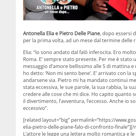
Antonella Elia e Pietro Delle Piane
, dopo essersi de
per la prima volta, ad un mese dal termine delle r
Elia: “Io sono andato dal falò inferocita. Ero molt
Roma. E’ sempre stato presente. Per me è stato 
messaggio d’amore bellissimo alle 5 di mattina e no
ho detto: ‘Non mi sento bene’. E’ arrivato con la s
andarsene via. Pietro mi ha mandato continui mess
stata eccessiva, le sue parole, la sua rabbia, la 
credere alle cose che mi dice. Ho capito quanto so
il divertimento, l’avventura, l’eccesso. Anche io
eccessivo”.
[related layout=”big” permalink=”https://www.gos
elia-pietro-delle-piane-falo-di-confronto-finale”][/
L’attore le legge una lettera molto romantica e le