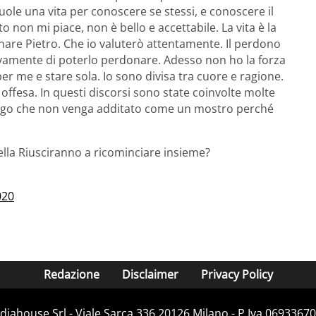
uole una vita per conoscere se stessi, e conoscere il
 non mi piace, non è bello e accettabile. La vita è la
are Pietro. Che io valuterò attentamente. Il perdono
ivamente di poterlo perdonare. Adesso non ho la forza
r me e stare sola. Io sono divisa tra cuore e ragione.
 offesa. In questi discorsi sono state coinvolte molte
engo che non venga additato come un mostro perché
nella Riusciranno a ricominciare insieme?
020
Redazione
Disclaimer
Privacy Policy
iahouse Srl - Viale Sarca 336 20126 Milano - P.Iva 06933670