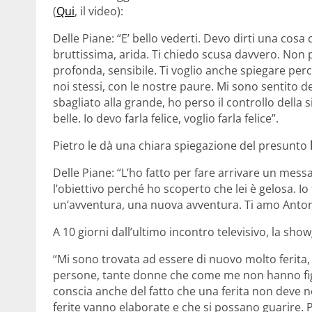
(
Qui
, il video):
Delle Piane: “E’ bello vederti. Devo dirti una cosa
bruttissima, arida. Ti chiedo scusa davvero. Non 
profonda, sensibile. Ti voglio anche spiegare pe
noi stessi, con le nostre paure. Mi sono sentito de
sbagliato alla grande, ho perso il controllo della
belle. Io devo farla felice, voglio farla felice”.
Pietro le dà una chiara spiegazione del presunto
Delle Piane: “L’ho fatto per fare arrivare un mess
l’obiettivo perché ho scoperto che lei è gelosa. I
un’avventura, una nuova avventura. Ti amo Anton
A 10 giorni dall’ultimo incontro televisivo, la sho
“Mi sono trovata ad essere di nuovo molto ferita, 
persone, tante donne che come me non hanno figli
conscia anche del fatto che una ferita non deve n
ferite vanno elaborate e che si possano guarire. P