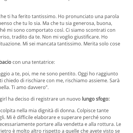
 che ti ha ferito tantissimo. Ho pronunciato una parola
penso che tu lo sia. Ma che tu sia generosa, buona,
rché mi sono comportato così. Ci siamo scontrati con
riso, tradito da te. Non mi voglio giustificare. Ho
 situazione. Mi sei mancata tantissimo. Merita solo cose
bacio
con una tentatrice:
aggio a te, poi, me ne sono pentito. Oggi ho raggiunto
o ti chiedo di rischiare con me, rischiamo assieme. Sarà
ella. Ti amo davvero”.
wgirl ha deciso di registrare un nuovo
lungo sfogo:
colpita nella mia dignità di donna. Colpisce tante
. Mi è difficile elaborare e superare perché sono
ecessariamente portare alla vendetta e alla rottura. Le
ietro è molto altro rispetto a quelle che avete visto se