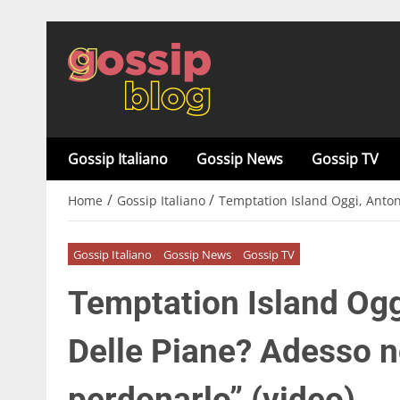
Gossip Italiano
Gossip News
Gossip TV
/
/
Home
Gossip Italiano
Temptation Island Oggi, Antone
Gossip Italiano
Gossip News
Gossip TV
Temptation Island Oggi
Delle Piane? Adesso no
perdonarlo” (video)