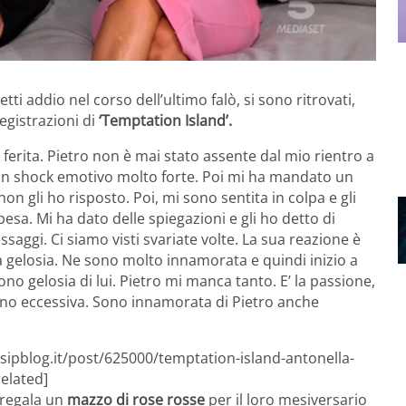
tti addio nel corso dell’ultimo falò, si sono ritrovati,
egistrazioni di
‘Temptation Island’.
o ferita. Pietro non è mai stato assente dal mio rientro a
un shock emotivo molto forte. Poi mi ha mandato un
n gli ho risposto. Poi, mi sono sentita in colpa e gli
pesa. Mi ha dato delle spiegazioni e gli ho detto di
aggi. Ci siamo visti svariate volte. La sua reazione è
sua gelosia. Ne sono molto innamorata e quindi inizio a
no gelosia di lui. Pietro mi manca tanto. E’ la passione,
 sono eccessiva. Sono innamorata di Pietro anche
sipblog.it/post/625000/temptation-island-antonella-
related]
 regala un
mazzo di rose rosse
per il loro mesiversario