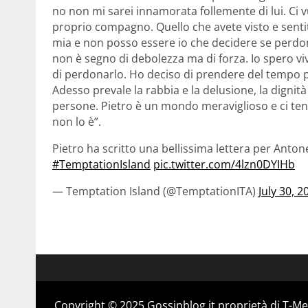
no non mi sarei innamorata follemente di lui. Ci v
proprio compagno. Quello che avete visto e sentito
mia e non posso essere io che decidere se perdon
non è segno di debolezza ma di forza. Io spero v
di perdonarlo. Ho deciso di prendere del tempo pe
Adesso prevale la rabbia e la delusione, la dignità
persone. Pietro è un mondo meraviglioso e ci t
non lo è”.
Pietro ha scritto una bellissima lettera per Anto
#TemptationIsland
pic.twitter.com/4lzn0DYIHb
— Temptation Island (@TemptationITA)
July 30, 2
Copyright © 2025 Gossipblog.it proprietà di T-Med