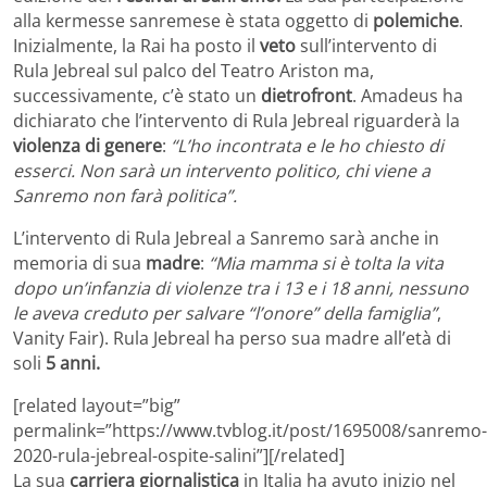
alla kermesse sanremese è stata oggetto di
polemiche
.
Inizialmente, la Rai ha posto il
veto
sull’intervento di
Rula Jebreal sul palco del Teatro Ariston ma,
successivamente, c’è stato un
dietrofront
. Amadeus ha
dichiarato che l’intervento di Rula Jebreal riguarderà la
violenza di genere
:
“L’ho incontrata e le ho chiesto di
esserci. Non sarà un intervento politico, chi viene a
Sanremo non farà politica”.
L’intervento di Rula Jebreal a Sanremo sarà anche in
memoria di sua
madre
:
“Mia mamma si è tolta la vita
dopo un’infanzia di violenze tra i 13 e i 18 anni, nessuno
le aveva creduto per salvare “l’onore” della famiglia”
,
Vanity Fair). Rula Jebreal ha perso sua madre all’età di
soli
5 anni.
[related layout=”big”
permalink=”https://www.tvblog.it/post/1695008/sanremo-
2020-rula-jebreal-ospite-salini”][/related]
La sua
carriera giornalistica
in Italia ha avuto inizio nel