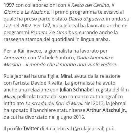
1997
con collaborazioni con
Il Resto del Carlino, Il
Giorno
e
La Nazione
. Il primo programma televisivo al
quale ha preso parte è stato
Diario di guerra
, in onda su
La7 nel 2002. Per
La7
, Rula Jebreal ha lavorato anche nei
programmi
Pianeta 7
e
Omnibus
, curando anche la
rassegna stampa dei quotidiani in lingua araba.
Per la
Rai
, invece, la giornalista ha lavorato per
Annozero
, con Michele Santoro,
Onda Anomala
e
Mission – Il mondo che il mondo non vuole vedere
.
Rula Jebreal ha una figlia,
Miral
, avuta dalla relazione
con l’artista Davide Rivalta. La giornalista ha avuto
anche una relazione con
Julian Schnabel
, regista del film
Miral
, pellicola tratta dal suo romanzo autobiografico
intitolato
La strada dei fiori di Miral
. Nel 2013, la Jebreal
ha sposato il banchiere statunitense
Arthur Altschul Jr.
,
da cui ha divorziato nel giugno 2016.
Il profilo
Twitter
di Rula Jebreal (@rulajebreal) può