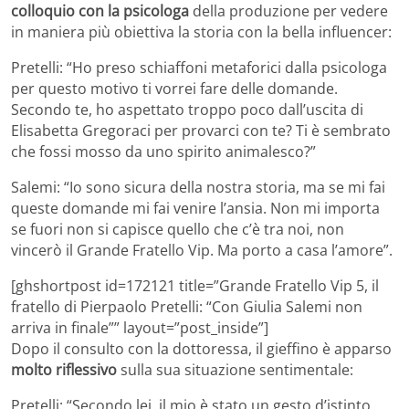
colloquio con la psicologa
della produzione per vedere
in maniera più obiettiva la storia con la bella influencer:
Pretelli: “Ho preso schiaffoni metaforici dalla psicologa
per questo motivo ti vorrei fare delle domande.
Secondo te, ho aspettato troppo poco dall’uscita di
Elisabetta Gregoraci per provarci con te? Ti è sembrato
che fossi mosso da uno spirito animalesco?”
Salemi: “Io sono sicura della nostra storia, ma se mi fai
queste domande mi fai venire l’ansia. Non mi importa
se fuori non si capisce quello che c’è tra noi, non
vincerò il Grande Fratello Vip. Ma porto a casa l’amore”.
[ghshortpost id=172121 title=”Grande Fratello Vip 5, il
fratello di Pierpaolo Pretelli: “Con Giulia Salemi non
arriva in finale”” layout=”post_inside”]
Dopo il consulto con la dottoressa, il gieffino è apparso
molto riflessivo
sulla sua situazione sentimentale:
Pretelli: “Secondo lei, il mio è stato un gesto d’istinto