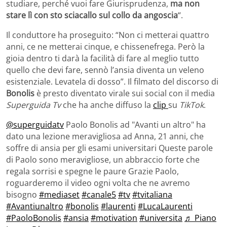
studiare, perché vuoi fare Giurisprudenza,
ma non
stare lì con sto sciacallo sul collo da angoscia
“.
Il conduttore ha proseguito: “Non ci metterai quattro
anni, ce ne metterai cinque, e chissenefrega. Però la
gioia dentro ti darà la facilità di fare al meglio tutto
quello che devi fare, sennò l’ansia diventa un veleno
esistenziale. Levatela di dosso”. Il filmato del discorso di
Bonolis
è presto diventato virale sui social con il media
Superguida Tv
che ha anche diffuso la
clip
su
TikTok
.
@superguidatv
Paolo Bonolis ad "Avanti un altro" ha
dato una lezione meravigliosa ad Anna, 21 anni, che
soffre di ansia per gli esami universitari Queste parole
di Paolo sono meravigliose, un abbraccio forte che
regala sorrisi e spegne le paure Grazie Paolo,
roguarderemo il video ogni volta che ne avremo
bisogno
#mediaset
#canale5
#tv
#tvitaliana
#Avantiunaltro
#bonolis
#laurenti
#LucaLaurenti
#PaoloBonolis
#ansia
#motivation
#universita
♬ Piano