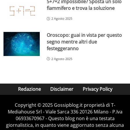
5+7=2 impossibile? Sposta un solo
fiammifero e trova la soluzione
2 Agosto 2025
Oroscopo: guai in vista per questo
segno mentre altri due
festeggeranno
2 Agosto 2025
Redazione
Disclaimer
Privacy Policy
Copyright © 2025 Gossipblog.it proprietà di T-
Mediahouse Srl - Viale Sarca 336 20126 Milano - P.Iva
06933670967 - Questo blog non è una testata
giornalistica, in quanto viene aggiornato senza alcuna