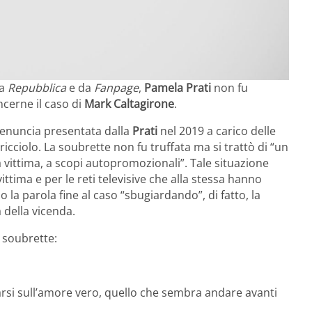
ta
Repubblica
e da
Fanpage
,
Pamela Prati
non fu
ncerne il caso di
Mark Caltagirone
.
denuncia presentata dalla
Prati
nel 2019 a carico delle
cciolo. La soubrette non fu truffata ma si trattò di “un
a vittima, a scopi autopromozionali”. Tale situazione
ttima e per le reti televisive che alla stessa hanno
 la parola fine al caso “sbugiardando”, di fatto, la
 della vicenda.
a soubrette:
rsi sull’amore vero, quello che sembra andare avanti