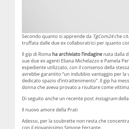
Secondo quanto si apprende da
TgCom24
che ci
truffata dalle due ex collaboratrici per quanto co
Il gip di Roma
ha archiviato l’indagine
nata dalla 
sue due ex agenti Eliana Michelazzo e Pamela Perri
espediente utilizzato, con il consenso della stess
avrebbe garantito “un indubbio vantaggio per la vi
dedicato spazio d’intrattenimento”. Il gip ha messo
donna che aveva provato a risultare come vittima
Di seguito anche un recente post
Instagram
dell
Il nuovo amore della Prati
Adesso, per la soubrette non resta che concentra
con il giovanissimo Simone Ferrante.