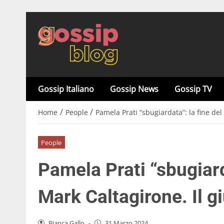
Gossip Italiano
Gossip News
Gossip TV
/
/
Home
People
Pamela Prati “sbugiardata”: la fine del
People
Pamela Prati “sbugiard
Mark Caltagirone. Il g
Bianca Gallo
-
31 Marzo 2024