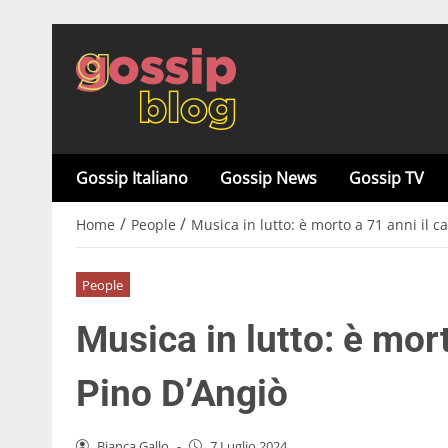
Gossip Italiano
Gossip News
Gossip TV
/
/
Home
People
Musica in lutto: è morto a 71 anni il 
People
Musica in lutto: è mor
Pino D’Angiò
Bianca Gallo
-
7 Luglio 2024