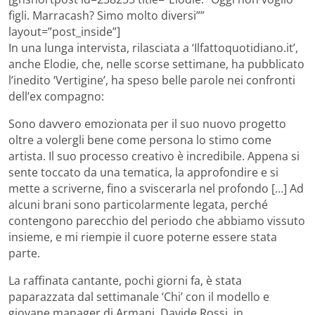
figli. Marracash? Simo molto diversi””
layout=”post_inside”]
In una lunga intervista, rilasciata a ‘Ilfattoquotidiano.it’,
anche Elodie, che, nelle scorse settimane, ha pubblicato
l’inedito ‘Vertigine’, ha speso belle parole nei confronti
dell’ex compagno:
Sono davvero emozionata per il suo nuovo progetto
oltre a volergli bene come persona lo stimo come
artista. Il suo processo creativo è incredibile. Appena si
sente toccato da una tematica, la approfondire e si
mette a scriverne, fino a sviscerarla nel profondo […] Ad
alcuni brani sono particolarmente legata, perché
contengono parecchio del periodo che abbiamo vissuto
insieme, e mi riempie il cuore poterne essere stata
parte.
La raffinata cantante, pochi giorni fa, è stata
paparazzata dal settimanale ‘Chi’ con il modello e
giovane manager di Armani, Davide Rossi, in