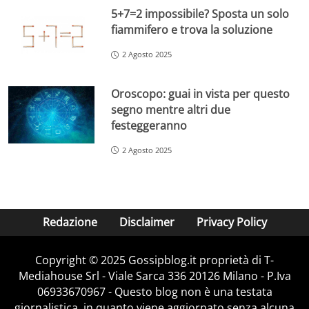
5+7=2 impossibile? Sposta un solo
fiammifero e trova la soluzione
2 Agosto 2025
Oroscopo: guai in vista per questo
segno mentre altri due
festeggeranno
2 Agosto 2025
Redazione
Disclaimer
Privacy Policy
Copyright © 2025 Gossipblog.it proprietà di T-
Mediahouse Srl - Viale Sarca 336 20126 Milano - P.Iva
06933670967 - Questo blog non è una testata
giornalistica, in quanto viene aggiornato senza alcuna