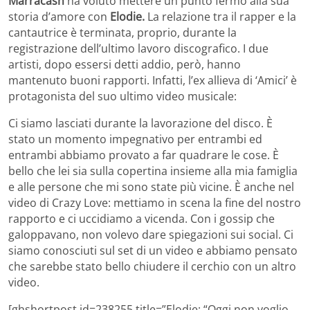
Marracash
ha voluto mettere un punto fermo alla sua
storia d’amore con
Elodie.
La relazione tra il rapper e la
cantautrice è terminata, proprio, durante la
registrazione dell’ultimo lavoro discografico. I due
artisti, dopo essersi detti addio, però, hanno
mantenuto buoni rapporti. Infatti, l’ex allieva di ‘Amici’ è
protagonista del suo ultimo video musicale:
Ci siamo lasciati durante la lavorazione del disco. È
stato un momento impegnativo per entrambi ed
entrambi abbiamo provato a far quadrare le cose. È
bello che lei sia sulla copertina insieme alla mia famiglia
e alle persone che mi sono state più vicine. È anche nel
video di Crazy Love: mettiamo in scena la fine del nostro
rapporto e ci uccidiamo a vicenda. Con i gossip che
galoppavano, non volevo dare spiegazioni sui social. Ci
siamo conosciuti sul set di un video e abbiamo pensato
che sarebbe stato bello chiudere il cerchio con un altro
video.
[ghshortpost id=238255 title=”Elodie: “Oggi non voglio