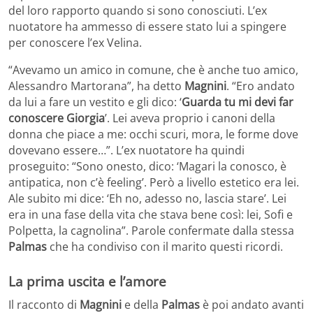
del loro rapporto quando si sono conosciuti. L’ex
nuotatore ha ammesso di essere stato lui a spingere
per conoscere l’ex Velina.
“Avevamo un amico in comune, che è anche tuo amico,
Alessandro Martorana”, ha detto
Magnini
. “Ero andato
da lui a fare un vestito e gli dico: ‘
Guarda tu mi devi far
conoscere Giorgia
’. Lei aveva proprio i canoni della
donna che piace a me: occhi scuri, mora, le forme dove
dovevano essere…”. L’ex nuotatore ha quindi
proseguito: “Sono onesto, dico: ‘Magari la conosco, è
antipatica, non c’è feeling’. Però a livello estetico era lei.
Ale subito mi dice: ‘Eh no, adesso no, lascia stare’. Lei
era in una fase della vita che stava bene così: lei, Sofi e
Polpetta, la cagnolina”. Parole confermate dalla stessa
Palmas
che ha condiviso con il marito questi ricordi.
La prima uscita e l’amore
Il racconto di
Magnini
e della
Palmas
è poi andato avanti