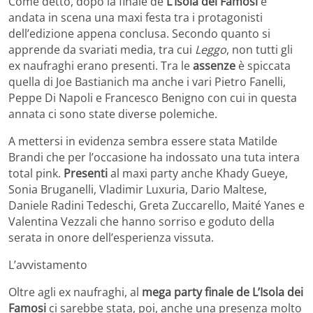
Come detto, dopo la finale de
L’Isola dei Famosi
è
andata in scena una maxi festa tra i protagonisti
dell’edizione appena conclusa. Secondo quanto si
apprende da svariati media, tra cui
Leggo
, non tutti gli
ex naufraghi erano presenti. Tra le
assenze
è spiccata
quella di Joe Bastianich ma anche i vari Pietro Fanelli,
Peppe Di Napoli e Francesco Benigno con cui in questa
annata ci sono state diverse polemiche.
A mettersi in evidenza sembra essere stata Matilde
Brandi che per l’occasione ha indossato una tuta intera
total pink.
Presenti
al maxi party anche Khady Gueye,
Sonia Bruganelli, Vladimir Luxuria, Dario Maltese,
Daniele Radini Tedeschi, Greta Zuccarello, Maité Yanes e
Valentina Vezzali che hanno sorriso e goduto della
serata in onore dell’esperienza vissuta.
L’avvistamento
Oltre agli ex naufraghi, al
mega party finale de L’Isola dei
Famosi
ci sarebbe stata, poi, anche una presenza molto