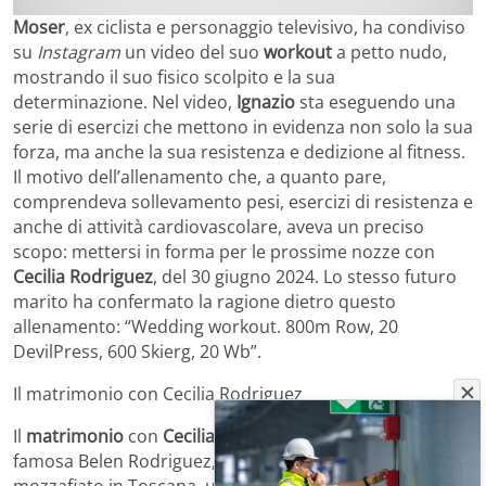
Moser
, ex ciclista e personaggio televisivo, ha condiviso
su
Instagram
un video del suo
workout
a petto nudo,
mostrando il suo fisico scolpito e la sua
determinazione. Nel video,
Ignazio
sta eseguendo una
serie di esercizi che mettono in evidenza non solo la sua
forza, ma anche la sua resistenza e dedizione al fitness.
Il motivo dell’allenamento che, a quanto pare,
comprendeva sollevamento pesi, esercizi di resistenza e
anche di attività cardiovascolare, aveva un preciso
scopo: mettersi in forma per le prossime nozze con
Cecilia Rodriguez
, del 30 giugno 2024. Lo stesso futuro
marito ha confermato la ragione dietro questo
allenamento: “Wedding workout. 800m Row, 20
DevilPress, 600 Skierg, 20 Wb”.
Il matrimonio con Cecilia Rodriguez
Il
matrimonio
con
Cecilia
Rodriguez, sorella della
famosa Belen Rodriguez, si terrà in una location
mozzafiato in Toscana, una delle regioni più affascinanti