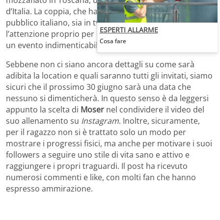
d’Italia. La coppia, che ha conquistato il cuore del
pubblico italiano, sia in tv che sui social, sta attirando
ESPERTI ALLARME
l’attenzione proprio per quello che si preannuncia come
Cosa fare
un evento indimenticabile.
Sebbene non ci siano ancora dettagli su come sarà
adibita la location e quali saranno tutti gli invitati, siamo
sicuri che il prossimo 30 giugno sarà una data che
nessuno si dimenticherà. In questo senso è da leggersi
appunto la scelta di
Moser
nel condividere il video del
suo allenamento su
Instagram
. Inoltre, sicuramente,
per il ragazzo non si è trattato solo un modo per
mostrare i progressi fisici, ma anche per motivare i suoi
followers a seguire uno stile di vita sano e attivo e
raggiungere i propri traguardi. Il post ha ricevuto
numerosi commenti e like, con molti fan che hanno
espresso ammirazione.