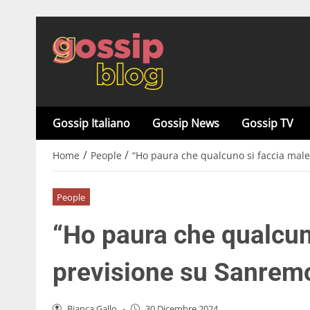
Gossip Italiano
Gossip News
Gossip TV
/
/
Home
People
“Ho paura che qualcuno si faccia male
People
“Ho paura che qualcuno
previsione su Sanremo
Bianca Gallo
-
30 Dicembre 2024