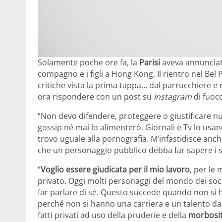
Solamente poche ore fa, la
Parisi
aveva annunciato
compagno e i figli a Hong Kong. Il rientro nel Be
critiche vista la prima tappa… dal parrucchiere e 
ora rispondere con un post su
Instagram
di fuoc
“Non devo difendere, proteggere o giustificare nul
gossip né mai lo alimenterò. Giornali e Tv lo usa
trovo uguale alla pornografia. M’infastidisce anc
che un personaggio pubblico debba far sapere i suo
“
Voglio essere giudicata per il mio lavoro
, per le 
privato. Oggi molti personaggi del mondo dei soci
far parlare di sé. Questo succede quando non si ha
perché non si hanno una carriera e un talento da a
fatti privati ad uso della pruderie e della
morbosit