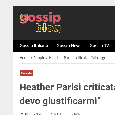
Gossip Italiano
Gossip News
Gossip TV
/
/
Home
People
Heather Parisi criticata: “Mi disgusta.
People
Heather Parisi critica
devo giustificarmi”
Bianca Gallo
-
6 Settembre 2024