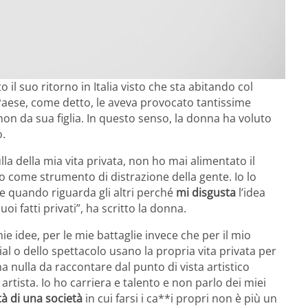
 il suo ritorno in Italia visto che sta abitando col
l Paese, come detto, le aveva provocato tantissime
non da sua figlia. In questo senso, la donna ha voluto
o.
la della mia vita privata, non ho mai alimentato il
no come strumento di distrazione della gente. Io lo
he quando riguarda gli altri perché
mi disgusta
l’idea
i fatti privati”, ha scritto la donna.
mie idee, per le mie battaglie invece che per il mio
al o dello spettacolo usano la propria vita privata per
 nulla da raccontare dal punto di vista artistico
rtista. Io ho carriera e talento e non parlo dei miei
à di una società
in cui farsi i ca**i propri non è più un