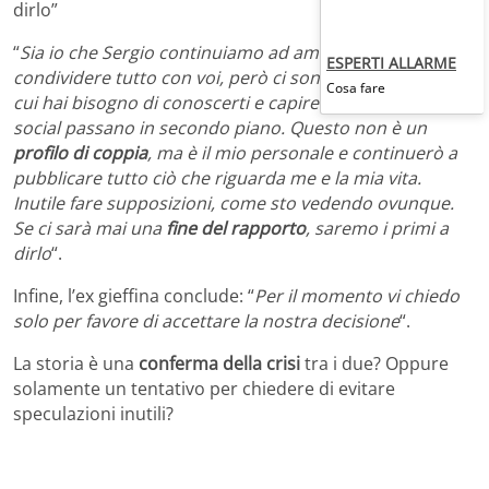
dirlo”
“
Sia io che Sergio continuiamo ad amare il fatto di
ESPERTI ALLARME
condividere tutto con voi, però ci sono dei momenti in
Cosa fare
cui hai bisogno di conoscerti e capire tante cose e i
social passano in secondo piano. Questo non è un
profilo di coppia
, ma è il mio personale e continuerò a
pubblicare tutto ciò che riguarda me e la mia vita.
Inutile fare supposizioni, come sto vedendo ovunque.
Se ci sarà mai una
fine del rapporto
, saremo i primi a
dirlo
“.
Infine, l’ex gieffina conclude: “
Per il momento vi chiedo
solo per favore di accettare la nostra decisione
“.
La storia è una
conferma della crisi
tra i due? Oppure
solamente un tentativo per chiedere di evitare
speculazioni inutili?