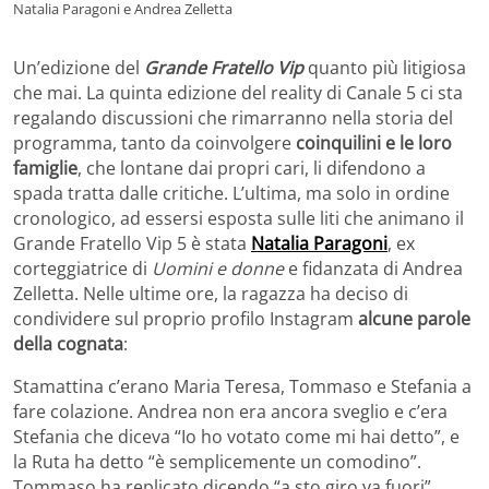
Natalia Paragoni e Andrea Zelletta
Un’edizione del
Grande Fratello Vip
quanto più litigiosa
che mai. La quinta edizione del reality di Canale 5 ci sta
regalando discussioni che rimarranno nella storia del
programma, tanto da coinvolgere
coinquilini e le loro
famiglie
, che lontane dai propri cari, li difendono a
spada tratta dalle critiche. L’ultima, ma solo in ordine
cronologico, ad essersi esposta sulle liti che animano il
Grande Fratello Vip 5 è stata
Natalia Paragoni
, ex
corteggiatrice di
Uomini e donne
e fidanzata di Andrea
Zelletta. Nelle ultime ore, la ragazza ha deciso di
condividere sul proprio profilo Instagram
alcune parole
della cognata
:
Stamattina c’erano Maria Teresa, Tommaso e Stefania a
fare colazione. Andrea non era ancora sveglio e c’era
Stefania che diceva “Io ho votato come mi hai detto”, e
la Ruta ha detto “è semplicemente un comodino”.
Tommaso ha replicato dicendo “a sto giro va fuori”.