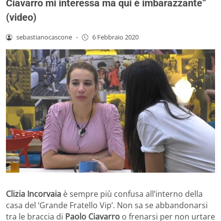
Ciavarro mi interessa ma qui è imbarazzante”
(video)
sebastianocascone
-
6 Febbraio 2020
Clizia Incorvaia
è sempre più confusa all’interno della
casa del ‘Grande Fratello Vip’. Non sa se abbandonarsi
tra le braccia di
Paolo Ciavarro
o frenarsi per non urtare