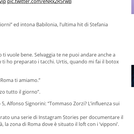
vip
pic.twitter.com/eNRx2R5rwB
orni” ed intona Babilonia, l’ultima hit di Stefania
o ti vuole bene. Selvaggia te ne puoi andare anche a
i ho preparato i tacchi. Urtis, quando mi fai il botox
e Roma ti amiamo.”
o tutto il giorno”.
 5, Alfonso Signorini: “Tommaso Zorzi? L’influenza sui
trato una serie di Instagram Stories per documentare il
, la zona di Roma dove è situato il loft con i ‘vipponi’.