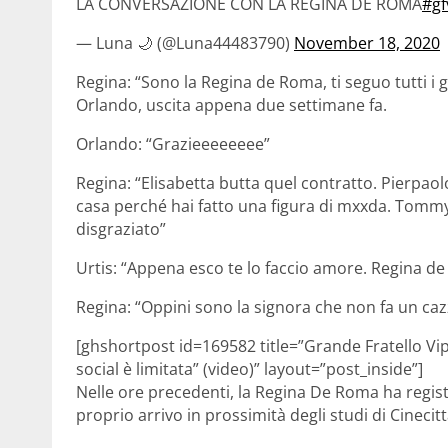
LA CONVERSAZIONE CON LA REGINA DE ROMA
#gf
— Luna 🌙 (@Luna44483790)
November 18, 2020
Regina: “Sono la Regina de Roma, ti seguo tutti i gi
Orlando, uscita appena due settimane fa.
Orlando: “Grazieeeeeeee”
Regina: “Elisabetta butta quel contratto. Pierpaol
casa perché hai fatto una figura di mxxda. Tommy t
disgraziato”
Urtis: “Appena esco te lo faccio amore. Regina d
Regina: “Oppini sono la signora che non fa un cazz
[ghshortpost id=169582 title=”Grande Fratello Vip
social è limitata” (video)” layout=”post_inside”]
Nelle ore precedenti, la Regina De Roma ha regis
proprio arrivo in prossimità degli studi di Cinecittà