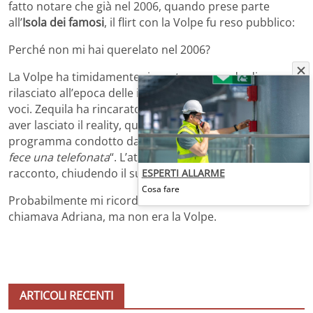
fatto notare che già nel 2006, quando prese parte
all’
Isola dei famosi
, il flirt con la Volpe fu reso pubblico:
Perché non mi hai querelato nel 2006?
La Volpe ha timidamente risposto asserendo di aver
rilasciato all’epoca delle interviste per smentire quelle
voci. Zequila ha rincarato la dose svelando che, dopo
aver lasciato il reality, quando fu ospitato in un
programma condotto da Giancarlo Magalli, la Volpe “
mi
fece una telefonata
“. L’attore non è andato oltre nel
racconto, chiudendo il suo intervento sarcasticamente:
ESPERTI ALLARME
Cosa fare
Probabilmente mi ricordo male. Era una modella che si
chiamava Adriana, ma non era la Volpe.
ARTICOLI RECENTI