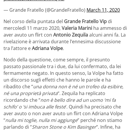
— Grande Fratello (@GrandeFratello)
March 11, 2020
Nel corso della puntata del
Grande Fratello Vip
di
mercoledì 11 marzo 2020,
Valeria Marini
ha ammesso di
aver avuto un flirt con
Antonio Zequila
alcuni anni fa. La
rivelazione è arrivata durante l’ennesima discussione
tra l’attore e
Adriana Volpe
.
Nodo della questione, come sempre, il presunto
passato passionale tra i due, da lui confermato, da lei
fermamente negato. In questo senso, la Volpe ha fatto
un discorso sugli effetti che hanno le parole e ha
ribadito che “
una donna non è né un trofeo da esibire,
né una proprietà privata
“. Zequila ha replicato
ricordando che “
non è bello dire ad un uomo ‘mi fa
schifo’ o ‘si imbuca alle feste
‘. Quindi ha precisato che
aver avuto o non aver avuto un flirt con Adriana Volpe
“
nulla mi toglie, nulla mi aggiunge
” perché non stiamo
parlando di “
Sharon Stone o Kim Basinger
“. Infine, ha