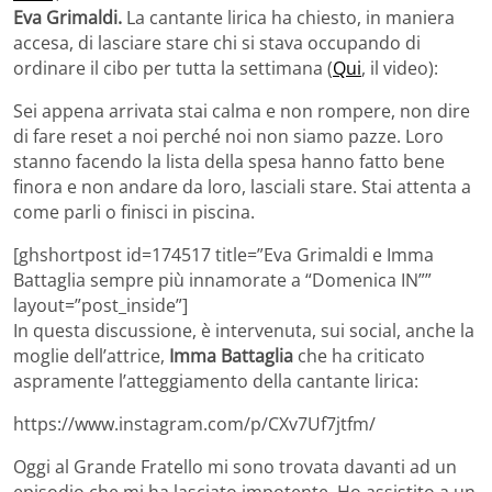
Eva Grimaldi.
La cantante lirica ha chiesto, in maniera
accesa, di lasciare stare chi si stava occupando di
ordinare il cibo per tutta la settimana (
Qui
, il video):
Sei appena arrivata stai calma e non rompere, non dire
di fare reset a noi perché noi non siamo pazze. Loro
stanno facendo la lista della spesa hanno fatto bene
finora e non andare da loro, lasciali stare. Stai attenta a
come parli o finisci in piscina.
[ghshortpost id=174517 title=”Eva Grimaldi e Imma
Battaglia sempre più innamorate a “Domenica IN””
layout=”post_inside”]
In questa discussione, è intervenuta, sui social, anche la
moglie dell’attrice,
Imma Battaglia
che ha criticato
aspramente l’atteggiamento della cantante lirica:
https://www.instagram.com/p/CXv7Uf7jtfm/
Oggi al Grande Fratello mi sono trovata davanti ad un
episodio che mi ha lasciato impotente. Ho assistito a un