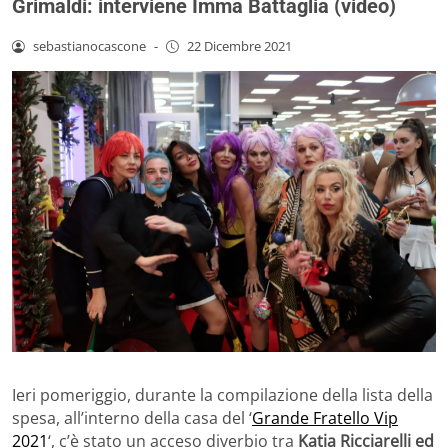
Grimaldi: interviene Imma Battaglia (video)
sebastianocascone
-
22 Dicembre 2021
Ieri pomeriggio, durante la compilazione della lista della
spesa, all’interno della casa del ‘
Grande Fratello Vip
2021
‘, c’è stato un acceso diverbio tra
Katia Ricciarelli ed