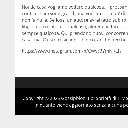
Noi da casa vogliamo vedere qualcosa. Il prossimo 
contro le persone grandi, ma vogliamo un po’ di p
non fa nulla. Se fossi un autore avrei fatto subit
litigio, una risata, un qualcosa, almeno io faccio
sempre qualcosa. Qui prendono nuovi concorrenti
casa mia. Ok sto rosicando lo dico, anche perché
https://www.instagram.com/p/CWvc3YmNKLF/
Copyright © 2025 Gossipblog.it proprietà di T-Med
in quanto viene aggiornato senza alcuna per