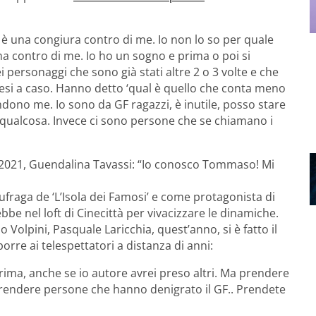
è una congiura contro di me. Io non lo so per quale
 contro di me. Io ho un sogno e prima o poi si
i personaggi che sono già stati altre 2 o 3 volte e che
resi a caso. Hanno detto ‘qual è quello che conta meno
ndono me. Io sono da GF ragazzi, è inutile, posso stare
qualcosa. Invece ci sono persone che se chiamano i
 2021, Guendalina Tavassi: “Io conosco Tommaso! Mi
aufraga de ‘L’Isola dei Famosi’ e come protagonista di
bbe nel loft di Cinecittà per vivacizzare le dinamiche.
Volpini, Pasquale Laricchia, quest’anno, si è fatto il
re ai telespettatori a distanza di anni:
ima, anche se io autore avrei preso altri. Ma prendere
rendere persone che hanno denigrato il GF.. Prendete