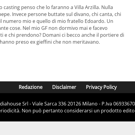
casting penso che lo faranno a Villa Arzilla. Nulla
epe. Invece persone buttate sul divano, chi canta, chi
o il numero mio e quello di mio fratello Edoardo. Un
 tante cose. Nel mio GF non dormivo mai e facevo
 e chi prendono? Domani ci becco anche il portiere di
 hanno preso ex gieffini che non meritavano.
Redazione
Disclaimer
Privacy Policy
iahouse Srl - Viale Sarca 336 20126 Milano - P.Iva 06933670
iodicità. Non può pertanto considerarsi un prodotto editoria