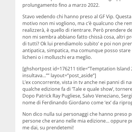
prolungamento fino a marzo 2022.
Stavo vedendo chi hanno preso al GF Vip. Questa 
motivo non mi vogliono, ma c’è qualcuno che rema
realizzerà, è quello di rientrare. Però prendere de
non mi sembra abbiano fatto chissà cosa, altri p
di tutti? Ok lui prendiamolo subito’ e poi non pre
antipatica, simpatica, ma comunque posso stare 
licheni o i molluschi era meglio.
[ghshortpost id=176211 title=”Temptation Island
insultava…”” layout=”post_aside”]
L’ex concorrente, vista in tv anche nei panni di n
qualche edizione fa di ‘Tale e quale show’, tornere
Dopo Patrick Ray Pugliese, Salvo Veneziano, Sergio 
nome di Ferdinando Giordano come ‘ex’ da ripropor
Non dico nulla sui personaggi che hanno preso pr
persone che erano nelle mia edizione… oppure p
me dai, su prendetemi!