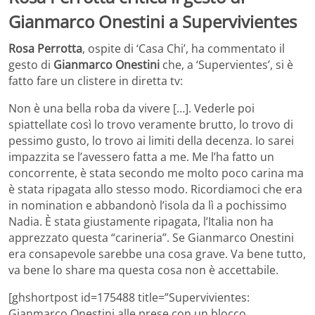
Gianmarco Onestini a Supervivientes
Rosa Perrotta
, ospite di ‘Casa Chi’, ha commentato il
gesto di
Gianmarco Onestini
che, a ‘Supervientes’, si è
fatto fare un clistere in diretta tv:
Non è una bella roba da vivere […]. Vederle poi
spiattellate così lo trovo veramente brutto, lo trovo di
pessimo gusto, lo trovo ai limiti della decenza. Io sarei
impazzita se l’avessero fatta a me. Me l’ha fatto un
concorrente, è stata secondo me molto poco carina ma
è stata ripagata allo stesso modo. Ricordiamoci che era
in nomination e abbandonò l’isola da lì a pochissimo
Nadia. È stata giustamente ripagata, l’Italia non ha
apprezzato questa “carineria”. Se Gianmarco Onestini
era consapevole sarebbe una cosa grave. Va bene tutto,
va bene lo share ma questa cosa non è accettabile.
[ghshortpost id=175488 title=”Supervivientes:
Gianmarco Onestini alle prese con un blocco