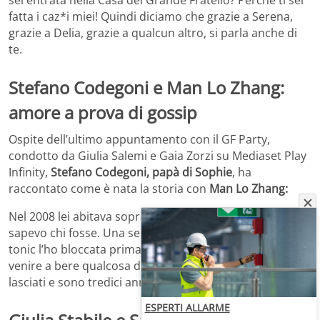
fatta i caz*i miei! Quindi diciamo che grazie a Serena,
grazie a Delia, grazie a qualcun altro, si parla anche di
te.
Stefano Codegoni e Man Lo Zhang:
amore a prova di gossip
Ospite dell’ultimo appuntamento con il GF Party,
condotto da Giulia Salemi e Gaia Zorzi su Mediaset Play
Infinity,
Stefano Codegoni, papà di Sophie
, ha
raccontato come è nata la storia con
Man Lo Zhang:
Nel 2008 lei abitava sopra al locale che gestisco. Non
sapevo chi fosse. Una sera, dopo tre/quattro vodka
tonic l’ho bloccata prima di salire a casa e le ho detto di
venire a bere qualcosa da me. Da lì non ci siamo mai
lasciati e sono tredici anni anni.
ESPERTI ALLARME