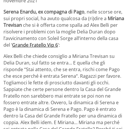
novembre 2021
Serena Enardu, ex compagna di Pago
, nelle scorse ore,
sui propri social, ha avuto qualcosa da (ri)dire a
Miriana
Trevisan
che si è offerta come spalla ad Alex Belli per
risolvere i problemi con la moglie Delia Duran dopo
l’avvicinamento con Soleil Sorge all’interno della casa
del ‘
Grande Fratello Vip 6
‘:
Alex Belli che chiede consiglio a Miriana Trevisan su
Delia Duran, sul fatto se entra… E quella che gli
risponde “Stai attento, che se entra, rischi come Pago
che esce perché è entrata Serena“. Ragazzi per favore.
Togliamoci le fette di prosciutto davanti gli occhi.
Sappiate che certe persone dentro la Casa del Grande
Fratello non sarebbero mai entrate se poi non ne
fossero entrate altre. Ovvero, la dinamica di Serena e
Pago è la dinamica di Serena e Pago. Pago è entrato
dentro la Casa del Grande Fratello per una dinamica di
coppia. Alex Belli idem. E Miriana… Miriana ma perché
sei entrata nella Casa del Grande Fratello? Perché ti sei