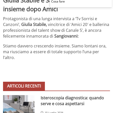
Giulia Stabile e Sangiovanni ancora
Cosa fare
insieme dopo Amici
Protagonista di una lunga intervista a ‘Tv Sorrisi e
Canzoni’,
Giulia Stabile,
vincitrice di ‘Amici 20′ e ballerina
professionista del talent show di Canale 5’, è ancora
felicemente innamorata di
Sangiovanni:
Stiamo davvero crescendo insieme. Siamo lontani ora,
ma riusciamo a essere di totale supporto l’una per
l’altro.
ARTICOLI RECENTI
Isteroscopia diagnostica: quando
serve e cosa aspettarsi
15 Luglio 2026