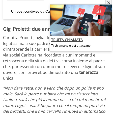
Un post condiviso da Carlotta Proietti (@carlottaproietti_)
Gigi Proietti: due anni dalla morte
Carlotta Proietti, figlia di Gigi Proietti e Sagitta Alter, era
TRUFFA CHIAMATA
legatissima a suo padre e come lui ha deciso
Ti chiamano e poi attaccano
d’intraprende la carriera d’attrice. Nel suo ultimo post
via social Carlotta ha ricordato alcuni momenti e
retroscena della vita da lei trascorsa insieme al padre
che, pur essendo un uomo molto severo e ligio al suo
dovere, con lei avrebbe dimostrato una
tenerezza
unica.
“Non dare retta, non è vero che dopo un po’ fa meno
male. Sarà la parte pubblica che mi ha risucchiato
l’anima, sarà che più il tempo passa più mi manchi, mi
manca ogni cosa. E ho paura che il tempo mi porti via
dei pezzetti, che il mio cervello rimuova in automatico,