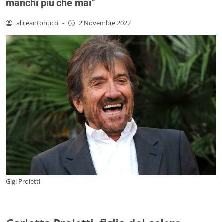
manchi più che mai”
aliceantonucci
-
2 Novembre 2022
Gigi Proietti