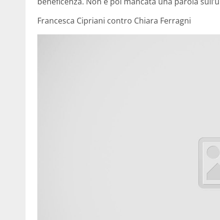
beneficenza. Non è poi mancata una parola sull’u
Francesca Cipriani contro Chiara Ferragni