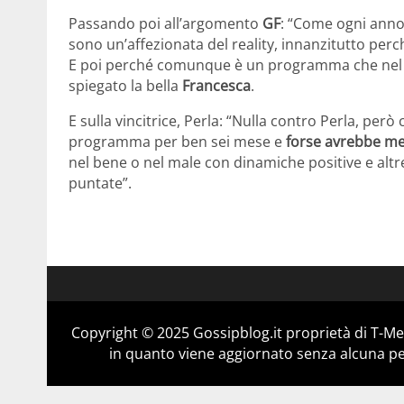
Passando poi all’argomento
GF
: “Come ogni ann
sono un’affezionata del reality, innanzitutto perch
E poi perché comunque è un programma che nel c
spiegato la bella
Francesca
.
E sulla vincitrice, Perla: “Nulla contro Perla, per
programma per ben sei mese e
forse avrebbe meri
nel bene o nel male con dinamiche positive e altre
puntate”.
Copyright © 2025 Gossipblog.it proprietà di T-Med
in quanto viene aggiornato senza alcuna per