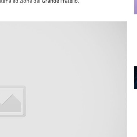
ltima edizione del
Grande Fratello
.