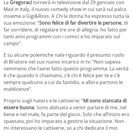
La
Gregoraci
tornerà in televisione dal 29 gennaio con
Mad in Italy, il nuovo comedy show in cui sarà sul palco
insieme a Gigi&Ross. A
Chi
la donna ha espresso tutta la
sua emozione: “
Sono felice di far divertire le persone
, di
far sorridere, di regalare tre ore di allegria. ho fatto per
tanti anni programmi con i comici e ho imparato sul
campo”.
E su alcune polemiche nate riguardo il presunto ruolo
di Briatore nel suo nuovo incarico in tv: “Non sapeva
nemmeno che l’avrei fatto questo programma. La verità
è che quando ti chiamano, c’è chi è felice per te e c’è
sempre qualcuno a cui da fastidio, e allora partono le
maldicenze”.
Proprio sugli haters e le cattiverie: “
Mi sono stancata di
essere buona
. Sono abituata a sentir parlare di me, nel
bene e nel male, fa parte del gioco. Solo che all’inizio ero
spaesata, poi ho imparato a gestire la situazione. Non
mi interessano le cattiverie, so a chi dedicare il mio