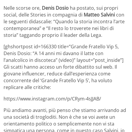
Nelle scorse ore,
Denis Dosio
ha postato, sui propri
social, delle Stories in compagnia di
Matteo Salvini
con
le seguenti didascalie: “Quando la storia incontra l’arte
contemporanea” e “Il resto lo troverete nei libri di
storia” taggando proprio il leader della Lega.
[ghshortpost id=166330 title=”Grande Fratello Vip 5,
Denis Dosio: “A 14 anni mi davano il latte con
l’analcolico in discoteca” (video)” layout=”post_inside”]
Gli scatti hanno acceso un forte dibattito sul web. Il
giovane influencer, reduce dall’esperienza come
concorrente del ‘Grande Fratello Vip 5’, ha voluto
replicare alle critiche:
https://www.instagram.com/p/CRym-4sJJAB/
Più andiamo avanti, più penso che stiamo arrivando ad
una società di trogloditi. Non è che se voi avete un
orientamento politico o semplicemente non vi sta
simpatica una persona, come in questo caso Salvini, io