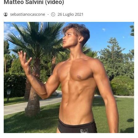
Matteo Salvini (video)
sebastianocascone
-
26 Luglio 2021