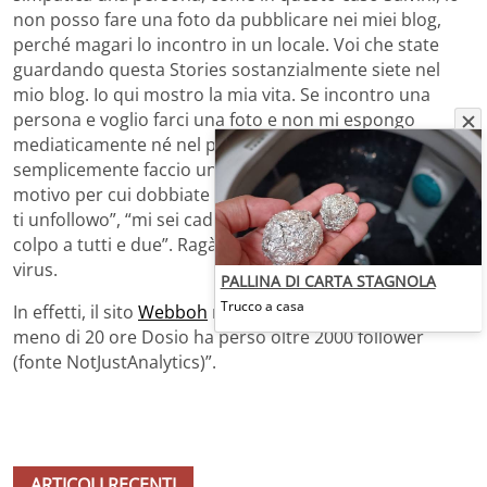
non posso fare una foto da pubblicare nei miei blog,
perché magari lo incontro in un locale. Voi che state
guardando questa Stories sostanzialmente siete nel
mio blog. Io qui mostro la mia vita. Se incontro una
persona e voglio farci una foto e non mi espongo
mediaticamente né nel partito politico, né nelle idee, ma
semplicemente faccio una foto dove rido, non vedo il
motivo per cui dobbiate scrivermi in massa: “Io adesso
ti unfollowo”, “mi sei caduto”, “spero che vi venga un
colpo a tutti e due”. Ragà, sciallatevi, fa male questo
virus.
PALLINA DI CARTA STAGNOLA
Trucco a casa
In effetti, il sito
Webboh
riporta che l’ex gieffino “in
meno di 20 ore Dosio ha perso oltre 2000 follower
(fonte NotJustAnalytics)”.
ARTICOLI RECENTI