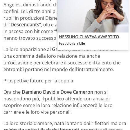
Angeles, dimostrando che il loro amore non conosce
confini. Lei, di tre anni più grande, è amata per i suoi
ruoli in produzioni Disney come “
Liv e Maddie
” e la saga
di “
Descendants
“, oltre ad avere una carriera musicale
in ascesa con hit come “
We Belong
” e “
Boyfriend
“, che
NESSUNO CI AVEVA AVVERTITO
hanno trovato successo globale.
Fastidio terribile
La loro apparizione ai
Grammy 2024
non è stata solo
una conferma della loro relazione ma anche
un’occasione per celebrare il successo e il talento che
entrambi portano nel mondo dell’intrattenimento.
Prospettive future per la coppia
Ora che
Damiano David
e
Dove Cameron
non si
nascondono più, il pubblico attende con ansia di
scoprire come la loro relazione influenzerà le loro
carriere e le loro vite personali.
La loro storia d’amore, nata lontano dai riflettori ma ora
celebrata sotto i flash dei fotografi
, promette di essere