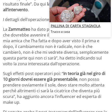
risultato finale”. Da qui
la scelta di sottoporsi
all’intervento
.
I dettagli dell’operazione
PALLINA DI CARTA STAGNOLA
La
Zammatteo
ha dato poi altri dettagli sull’intervento
Trucco a casa
che dovrebbe avvenire il prossimo 12 aprile: “C’è una
mia amica che l’ha fatta e dopo aver visto il prima e
dopo, il cambiamento non è radicale, non è che
cambierò, non è che mi vedrete diversa, semplicemente
questa parte qui non ci sarà”, ha detto indicando sul
volto la zona interessata dall’operazione.
Sugli effetti post operatori poi: “
In teoria già nel giro di
10 giorni dovrei essere già presentabile
, non posso
prendere ovviamente il sole, devo stare molto attenta
perché altrimenti ci sarà la cicatrice che diventa più
scura”, ha aggiunto ancora l’influencer ed esperta di
make up.
Di seguito anche il post
Instagram
dell’influencer con la