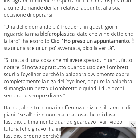
Instagram, l’influencer esperta di trucco ha risposto ad
alcune domande dei fan relative, appunto, alla sua
decisione di operarsi.
“Una delle domande più frequenti in questi giorni
riguarda la mia
blefaroplastica
, dato che vi ho detto che
la farò”, ha esordito
Clio
. “
Ho preso un appuntamento
. È
stata una scelta un po’ avventata, dico la verità”.
“Si tratta di una cosa che mi avete spesso, in tanti, fatto
notare. Si nota soprattutto quando uso degli ombretti
scuri o l’eyeliner perché la palpebra ovviamente copre
completamente la riga dell’eyeliner, oppure la palpebra
si mangia un pezzo di ombretto e quindi i due occhi
sembrano sempre diversi”.
Da qui, al netto di una indifferenza iniziale, il cambio di
piani: “Se all’inizio non era una cosa che mi dava
fastidio, ultimamente quando guardavo i vari video
tutorial che giravo, ha iniziato a darmi un po’ più
fastidio, proprio perché non ero mai soddisfatta del