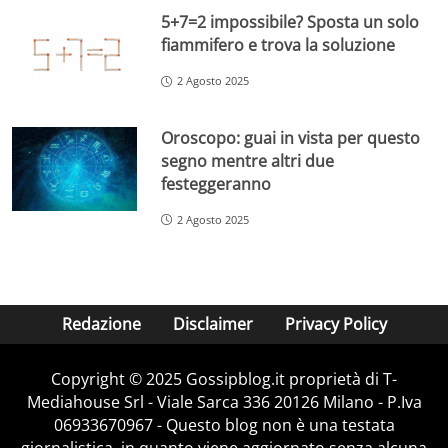
5+7=2 impossibile? Sposta un solo
fiammifero e trova la soluzione
2 Agosto 2025
Oroscopo: guai in vista per questo
segno mentre altri due
festeggeranno
2 Agosto 2025
Redazione
Disclaimer
Privacy Policy
Copyright © 2025 Gossipblog.it proprietà di T-
Mediahouse Srl - Viale Sarca 336 20126 Milano - P.Iva
06933670967 - Questo blog non è una testata
giornalistica, in quanto viene aggiornato senza alcuna