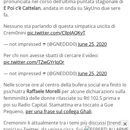
pronunciata nel corso dell’ultima puntata stagionale di
E Poi c’è Cattelan
, andata in onda su SkyUno due sere
fa.
Nessuno sta parlando di questa simpatica uscita di
Crem0nini
pic.twitter.com/ClIpJAQKyT
— not impressed ☂️ (@GNEDDD0)
June 25, 2020
Per chi non avesse sbatti di cercare il video:
pic.twitter.com/TZwGYrJqQr
— not impressed ☂️ (@GNEDDD0)
June 25, 2020
Nelle scorse ore al centro della bufera social era finito lo
psichiatra
Raffaele Morelli
per alcune dichiarazioni sulla
femminilità delle donne rilasciate su Rtl 102.5 prima e
poi su Radio Capital. Stamattina era toccato a Gue
Pequeno,
per una frase sul collega Ghali
.
Cremonini è attualmente tra i temi più discussi (trend
topic) su Twitter, da un’ora circa. Sui social anche