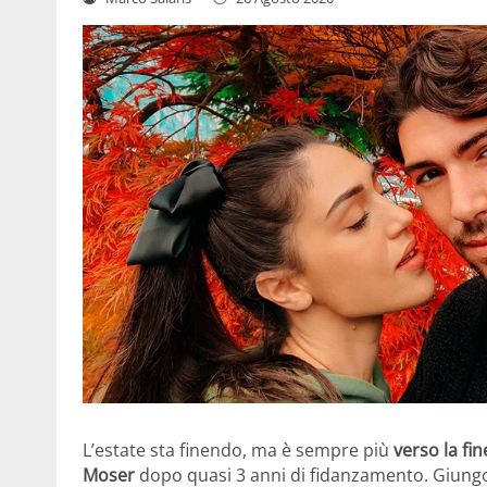
L’estate sta finendo, ma è sempre più
verso la fin
Moser
dopo quasi 3 anni di fidanzamento. Giungo