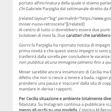
portato all’incrinatura della quale vi stiamo parla
Chi
Gabriele Parpiglia dal settimanale diretto da A
[related layout=”big” permalink=”https://www.goss
moser-nuovi-retroscena”][/related]
Al centro di tutto ci dovrebbero essere due punti
lockdown di mesi fa. Due
caratteri che sarebbero e
Giorni fa Parpiglia ha riportato notizia di impegni
prima novità e che questi stessi impegni si sono 
trasferirà dalla sorella per concludere le vacanze:
non pubblica alcuna immagine (almeno fino a q
Moser sarebbe ancora innamorato di Cecilia ma
i
difetto che non si riesce a tenere a bada, ragion p
prendersi una pausa e ‘staccare’ dalla vita di co
mandare in deriva i rapporti.
Per Cecilia situazione e ambiente totalmente div
fidanzata. Su Instagram continua a pubblicare sca
messo gli occhi su una modella
, Caterina M Berna