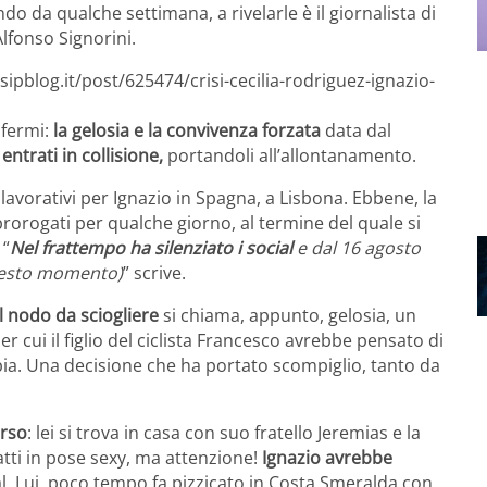
ndo da qualche settimana, a rivelarle è il giornalista di
lfonso Signorini.
ipblog.it/post/625474/crisi-cecilia-rodriguez-ignazio-
 fermi:
la gelosia e la convivenza forzata
data dal
ntrati in collisione,
portandoli all’allontanamento.
 lavorativi per Ignazio in Spagna, a Lisbona. Ebbene, la
prorogati per qualche giorno, al termine del quale si
 “
Nel frattempo ha silenziato i social
e dal 16 agosto
uesto momento)
” scrive.
l nodo da sciogliere
si chiama, appunto, gelosia, un
er cui il figlio del ciclista Francesco avrebbe pensato di
ppia. Una decisione che ha portato scompiglio, tanto da
erso
: lei si trova in casa con suo fratello Jeremias e la
tti in pose sexy, ma attenzione!
Ignazio avrebbe
l. Lui, poco tempo fa pizzicato in Costa Smeralda con