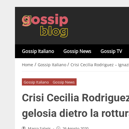
Gossip Italiano
Gossip News
Gossip TV
/
/
Home
Gossip Italiano
Crisi Cecilia Rodriguez – Ignaz
Gossip Italiano
Gossip News
Crisi Cecilia Rodrigue
gelosia dietro la rottu
Marco Salaris
-
26 Agosto 2020