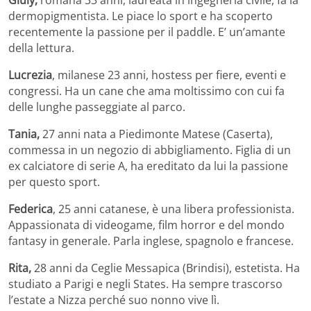
Giuly,
romana 33 anni, laureata in ingegneria civile, fa la
dermopigmentista. Le piace lo sport e ha scoperto
recentemente la passione per il paddle. E’ un’amante
della lettura.
Lucrezia
, milanese 23 anni, hostess per fiere, eventi e
congressi. Ha un cane che ama moltissimo con cui fa
delle lunghe passeggiate al parco.
Tania,
27 anni nata a Piedimonte Matese (Caserta),
commessa in un negozio di abbigliamento. Figlia di un
ex calciatore di serie A, ha ereditato da lui la passione
per questo sport.
Federica
, 25 anni catanese, è una libera professionista.
Appassionata di videogame, film horror e del mondo
fantasy in generale. Parla inglese, spagnolo e francese.
Rita,
28 anni da Ceglie Messapica (Brindisi), estetista. Ha
studiato a Parigi e negli States. Ha sempre trascorso
l’estate a Nizza perché suo nonno vive lì.