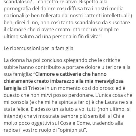
scandaloso? … concetto relativo. Rispetto alla
pornografia del dolore così diffusa tra i nostri media
nazionali (e ben tollerata dai nostri “attenti intellettuali”)
beh, direi di no, non così tanto scandaloso da suscitare
il clamore che ci avete creato intorno: un semplice
ultimo saluto ad una persona in fin di vita”.
Le ripercussioni per la famiglia
La donna ha poi concluso spiegando che le critiche
subite hanno contribuito a portare dolore ulteriore alla
sua famiglia: “
Clamore e cattiverie che hanno
chiaramente creato imbarazzo alla mia meravigliosa
famiglia
di Trieste in un momento così doloroso: ed è
questo che non mi/vi posso perdonare. L’unica cosa che
mi consola (e che mi ha spinta a farlo) è che Laura ne sia
stata felice. E adesso un saluto a voi tutti (non ultimo, si
intende) che vi mostrate sempre più sensibili al Chi e
molto poco oggettivi sul Cosa e Come, tradendo alla
radice il vostro ruolo di “opinionisti”.