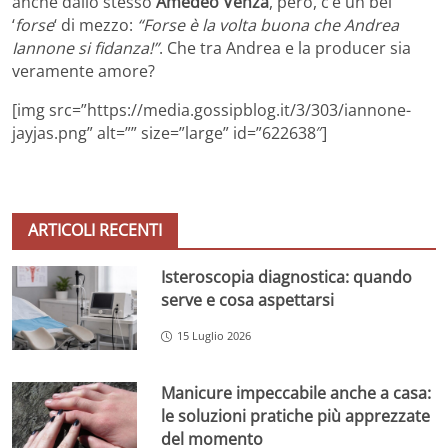
anche dallo stesso
Amedeo Venza
, però, c’è un bel
‘
forse
‘ di mezzo:
“Forse è la volta buona che Andrea
Iannone si fidanza!”
. Che tra Andrea e la producer sia
veramente amore?
[img src=”https://media.gossipblog.it/3/303/iannone-
jayjas.png” alt=”” size=”large” id=”622638″]
ARTICOLI RECENTI
Isteroscopia diagnostica: quando
serve e cosa aspettarsi
15 Luglio 2026
Manicure impeccabile anche a casa:
le soluzioni pratiche più apprezzate
del momento