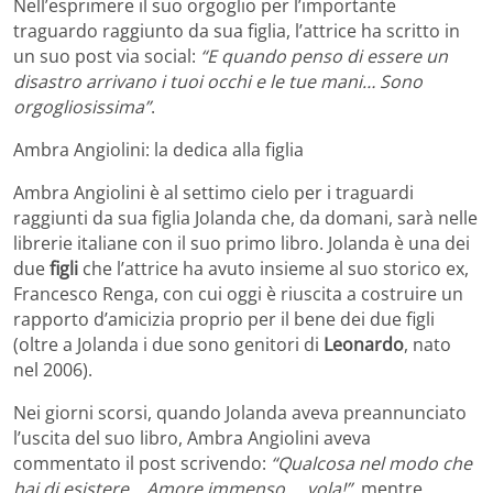
Nell’esprimere il suo orgoglio per l’importante
traguardo raggiunto da sua figlia, l’attrice ha scritto in
un suo post via social:
“E quando penso di essere un
disastro arrivano i tuoi occhi e le tue mani… Sono
orgogliosissima”
.
Ambra Angiolini: la dedica alla figlia
Ambra Angiolini è al settimo cielo per i traguardi
raggiunti da sua figlia Jolanda che, da domani, sarà nelle
librerie italiane con il suo primo libro. Jolanda è una dei
due
figli
che l’attrice ha avuto insieme al suo storico ex,
Francesco Renga, con cui oggi è riuscita a costruire un
rapporto d’amicizia proprio per il bene dei due figli
(oltre a Jolanda i due sono genitori di
Leonardo
, nato
nel 2006).
Nei giorni scorsi, quando Jolanda aveva preannunciato
l’uscita del suo libro, Ambra Angiolini aveva
commentato il post scrivendo:
“Qualcosa nel modo che
hai di esistere… Amore immenso … vola!”
, mentre