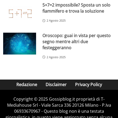
5+7=2 impossibile? Sposta un solo
fiammifero e trova la soluzione
2 Agosto 2025
Oroscopo: guai in vista per questo
segno mentre altri due
festeggeranno
2 Agosto 2025
Redazione
Disclaimer
Privacy Policy
Copyright © 2025 Gossipblog.it proprietà di T-
Mediahouse Srl - Viale Sarca 336 20126 Milano - P.Iva
06933670967 - Questo blog non è una testata
giornalistica, in quanto viene aggiornato senza alcuna