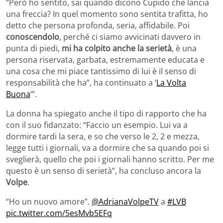
“Però ho sentito, sai quando dicono Cupido che lancia
una freccia? In quel momento sono sentita trafitta, ho
detto che persona profonda, seria, affidabile. Poi
conoscendolo
, perché ci siamo avvicinati davvero in
punta di piedi,
mi ha colpito anche la serietà
, è una
persona riservata, garbata, estremamente educata e
una cosa che mi piace tantissimo di lui è il senso di
responsabilità che ha”, ha continuato a ‘
La Volta
Buona
‘”.
La donna ha spiegato anche il tipo di rapporto che ha
con il suo fidanzato: “Faccio un esempio. Lui va a
dormire tardi la sera, e so che verso le 2, 2 e mezza,
legge tutti i giornali, va a dormire che sa quando poi si
sveglierà, quello che poi i giornali hanno scritto. Per me
questo è un senso di serietà”, ha concluso ancora la
Volpe
.
“Ho un nuovo amore”.
@AdrianaVolpeTV
a
#LVB
pic.twitter.com/5esMvb5EFq