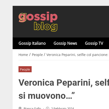
Gossip Italiano
Gossip News
Gossip TV
/
/
Home
People
Veronica Peparini, selfie col pancion
People
Veronica Peparini, sel
si muovono…”
Bianca Gallo
-
2 Febbraio 2024