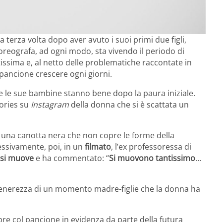
terza volta dopo aver avuto i suoi primi due figli,
oreografa, ad ogni modo, sta vivendo il periodo di
sima e, al netto delle problematiche raccontate in
 pancione crescere ogni giorni.
e le sue bambine stanno bene dopo la paura iniziale.
tories su
Instagram
della donna che si è scattata un
 una canotta nera che non copre le forme della
essivamente, poi, in un
filmato
, l’ex professoressa di
 si muove
e ha commentato: “
Si muovono tantissimo
…
tenerezza di un momento madre-figlie che la donna ha
re col pancione in evidenza da parte della futura