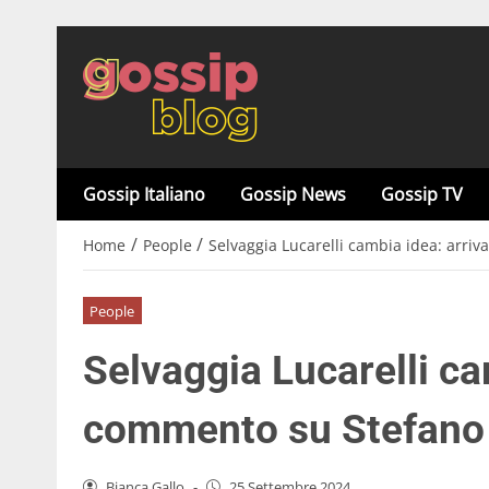
Gossip Italiano
Gossip News
Gossip TV
/
/
Home
People
Selvaggia Lucarelli cambia idea: arri
People
Selvaggia Lucarelli cam
commento su Stefano
Bianca Gallo
-
25 Settembre 2024