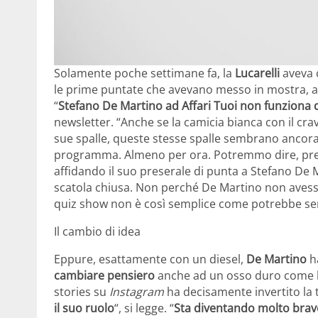
Solamente poche settimane fa, la
Lucarelli
aveva 
le prime puntate che avevano messo in mostra, a 
“
Stefano De Martino ad Affari Tuoi non funziona d
newsletter. “Anche se la camicia bianca con il cra
sue spalle, queste stesse spalle sembrano ancora
programma. Almeno per ora. Potremmo dire, prend
affidando il suo preserale di punta a Stefano De M
scatola chiusa. Non perché De Martino non avess
quiz show non è così semplice come potrebbe s
Il cambio di idea
Eppure, esattamente con un diesel,
De Martino
ha
cambiare pensiero
anche ad un osso duro come l
stories su
Instagram
ha decisamente invertito la 
il suo ruolo
“, si legge. “
Sta diventando molto brav