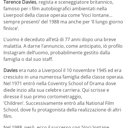
Terence Davies
, regista e sceneggiatore britannico,
famoso per i film autobiografici ambientati nella
Liverpool della classe operaia come ‘Voci lontane…
sempre presenti’ del 1988 ma anche per ‘Il lungo giorno
finisce’.
L’uomo è deceduto all’età di 77 anni dopo una breve
malattia. A darne l’annuncio, come anticipato, iò profilo
Instagram dell’uomo, probabilmente gestito dalla
famiglia o dal suo staff.
Davies
era nato a Liverpool il 10 novembre 1945 ed era
cresciuto in una numerosa famiglia della classe operaia.
Nel 1971 entrò nella Coventry School of Drama dove
diede inzio alla sua celebre carriera. Qui scrisse e
diresse il suo primo cortometraggio,
‘Children’. Successivamente entrò alla National Film
School, dove fu protagonista della realizzazione di altri
film.
Nel 1988, però, ecco il successo con ‘Voci lontane…